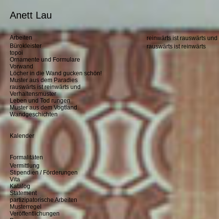
Anett Lau
Arbeiten
reinwärts ist rauswärts und
Bürokleister
rauswärts ist reinwärts
topoi
Ornamente und Formulare
Vorwand
Löcher in die Wand gucken schön!
Muster aus dem Paradies
rauswärts ist reinwärts und
Verhaltensmuster
Leben und Tod rungen
Muster aus dem Vogtland
Wandgeschichten
Kalender
Formalitäten
Vermittlung
Stipendien / Förderungen
Vita
Katalog
Statement
partizipatorische Arbeiten
Musterregel
Veröffentlichungen